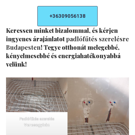
+36309056138
Keressen minket bizalommal, és kérjen
ingyenes árajánlatot
padlófűtés szerelésre
Budapesten
! Tegye otthonát melegebbé,
kényelmesebbé és energiahatékonyabbá
velünk!
Padlófűtés szerelés
Veresegyház