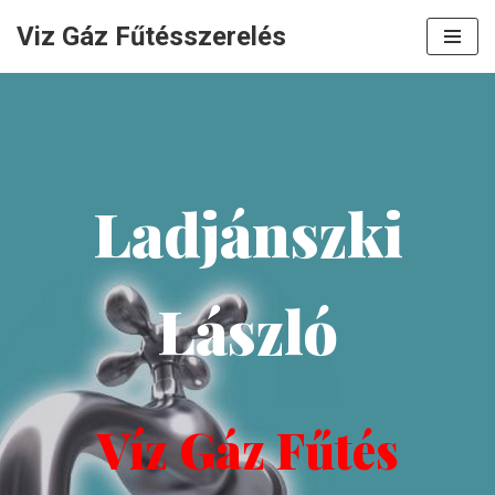
Viz Gáz Fűtésszerelés
Skip
to
content
Ladjánszki
László
Víz Gáz Fűtés