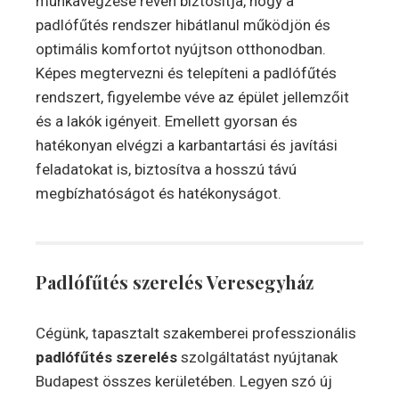
munkavégzése révén biztosítja, hogy a
padlófűtés rendszer hibátlanul működjön és
optimális komfortot nyújtson otthonodban.
Képes megtervezni és telepíteni a padlófűtés
rendszert, figyelembe véve az épület jellemzőit
és a lakók igényeit. Emellett gyorsan és
hatékonyan elvégzi a karbantartási és javítási
feladatokat is, biztosítva a hosszú távú
megbízhatóságot és hatékonyságot.
Padlófűtés szerelés
Veresegyház
Cégünk, tapasztalt szakemberei professzionális
padlófűtés szerelés
szolgáltatást nyújtanak
Budapest összes kerületében. Legyen szó új