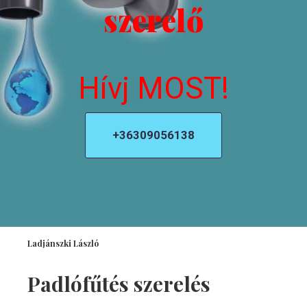
szerelő
Hívj MOST!
+36309056138
Ladjánszki László
Padlófűtés szerelés