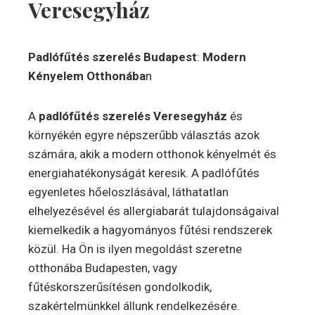
Veresegyház
Padlófűtés szerelés Budapest
:
Modern
Kényelem Otthonába
n
A
padlófűtés szerelés Veresegyház
és
környékén egyre népszerűbb választás azok
számára, akik a modern otthonok kényelmét és
energiahatékonyságát keresik. A padlófűtés
egyenletes hőeloszlásával, láthatatlan
elhelyezésével és allergiabarát tulajdonságaival
kiemelkedik a hagyományos fűtési rendszerek
közül. Ha Ön is ilyen megoldást szeretne
otthonába Budapesten, vagy
fűtéskorszerűsítésen gondolkodik,
szakértelmünkkel állunk rendelkezésére.