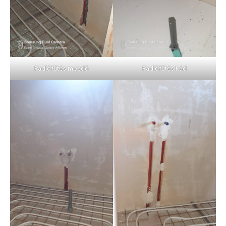
Padlófűtés mosdó
Padlófűtés kád