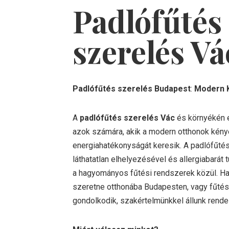
Padlófűtés
szerelés
Vá
Padlófűtés szerelés Budapest
:
Modern K
A
padlófűtés szerelés Vác
és környékén 
azok számára, akik a modern otthonok kén
energiahatékonyságát keresik. A padlófűté
láthatatlan elhelyezésével és allergiabarát 
a hagyományos fűtési rendszerek közül. Ha
szeretne otthonába Budapesten, vagy fűté
gondolkodik, szakértelmünkkel állunk rend