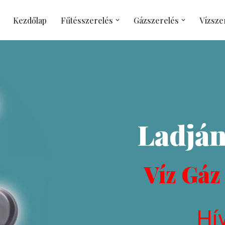
Kezdőlap
Fűtésszerelés
Gázszerelés
Vízsze
Ladján
Víz Gáz
Hí