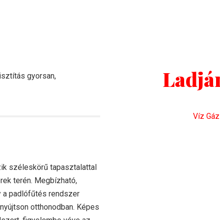
Ladjá
isztítás gyorsan,
Víz Gáz
ik széleskörű tapasztalattal
rek terén. Megbízható,
y a padlófűtés rendszer
 nyújtson otthonodban. Képes