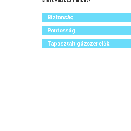
Miért válassz minket?
Biztonság
Pontosság
Tapasztalt gázszerelők