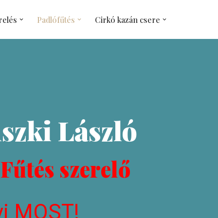
relés
Padlófűtés
Cirkó kazán csere
szki László
 Fűtés szerelő
vj MOST!