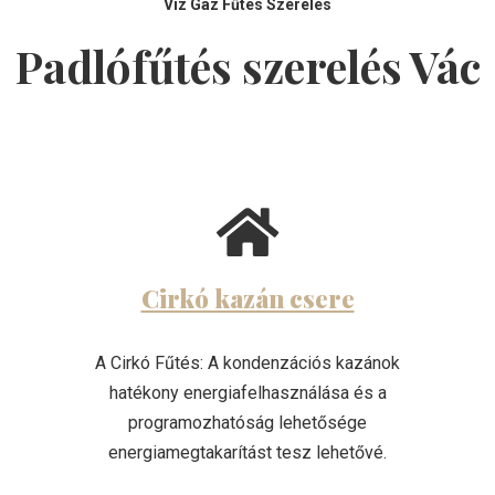
Víz Gáz Fűtés Szerelés
Padlófűtés szerelés
Vác
Cirkó kazán csere
A Cirkó Fűtés: A kondenzációs kazánok
hatékony energiafelhasználása és a
programozhatóság lehetősége
energiamegtakarítást tesz lehetővé.