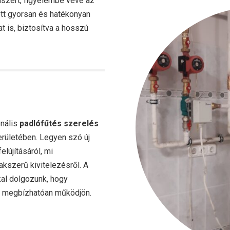
dszert, figyelembe véve az
lett gyorsan és hatékonyan
at is, biztosítva a hosszú
onális
padlófűtés szerelés
erületében. Legyen szó új
lújításáról, mi
kszerű kivitelezésről. A
al dolgozunk, hogy
s megbízhatóan működjön.