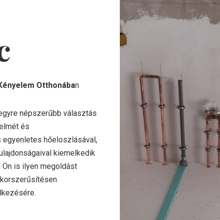
c
ényelem Otthonába
n
egyre népszerűbb választás
yelmét és
s egyenletes hőeloszlásával,
tulajdonságaival kiemelkedik
 Ön is ilyen megoldást
skorszerűsítésen
elkezésére.