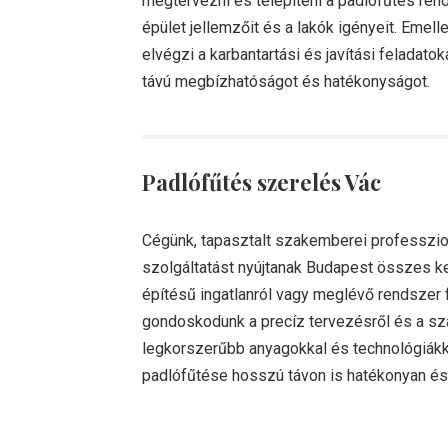
megtervezni és telepíteni a padlófűtés ren
épület jellemzőit és a lakók igényeit. Emel
elvégzi a karbantartási és javítási feladatok
távú megbízhatóságot és hatékonyságot.
Padlófűtés szerelés
Vác
Cégünk, tapasztalt szakemberei professzi
szolgáltatást nyújtanak Budapest összes k
építésű ingatlanról vagy meglévő rendszer fe
gondoskodunk a precíz tervezésről és a sza
legkorszerűbb anyagokkal és technológiákk
padlófűtése hosszú távon is hatékonyan é