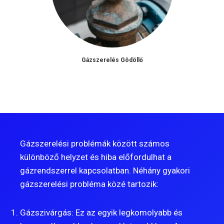
Gázszerelés Gödöllő
Gázszerelési problémák között számos
különböző helyzet és hiba előfordulhat a
gázrendszerrel kapcsolatban. Néhány gyakori
gázszerelési probléma közé tartozik:
Gázszivárgás: Ez az egyik legkomolyabb és