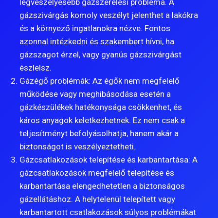
legveszélyesebb gázszerelési probléma. A
gázszivárgás komoly veszélyt jelenthet a lakókra
és a környező ingatlanokra nézve. Fontos
azonnal intézkedni és szakembert hívni, ha
gázszagot érzel, vagy gyanús gázszivárgást
észlelsz.
Gázégő problémák: Az égők nem megfelelő
működése vagy meghibásodása esetén a
gázkészülékek hatékonysága csökkenhet, és
káros anyagok keletkezhetnek. Ez nem csak a
teljesítményt befolyásolhatja, hanem akár a
biztonságot is veszélyeztetheti.
Gázcsatlakozások telepítése és karbantartása: A
gázcsatlakozások megfelelő telepítése és
karbantartása elengedhetetlen a biztonságos
gázellátáshoz. A helytelenül telepített vagy
karbantartott csatlakozások súlyos problémákat