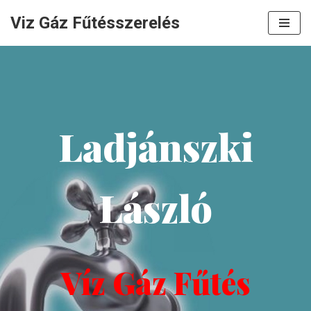
Viz Gáz Fűtésszerelés
Skip
to
content
Ladjánszki
László
Víz Gáz Fűtés