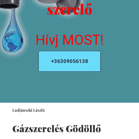
szerelő
Hívj MOST!
+36309056138
Ladjánszki László
Gázszerelés Gödöllő