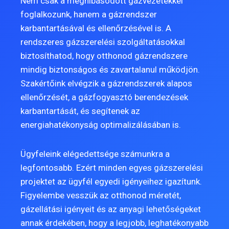
Nem csak a meghibásodott gázvezetékkel
foglalkozunk, hanem a gázrendszer
karbantartásával és ellenőrzésével is. A
rendszeres gázszerelési szolgáltatásokkal
biztosíthatod, hogy otthonod gázrendszere
mindig biztonságos és zavartalanul működjön.
Szakértőink elvégzik a gázrendszerek alapos
ellenőrzését, a gázfogyasztó berendezések
karbantartását, és segítenek az
energiahatékonyság optimalizálásában is.
Ügyfeleink elégedettsége számunkra a
legfontosabb. Ezért minden egyes gázszerelési
projektet az ügyfél egyedi igényeihez igazítunk.
Figyelembe vesszük az otthonod méretét,
gázellátási igényeit és az anyagi lehetőségeket
annak érdekében, hogy a legjobb, leghatékonyabb