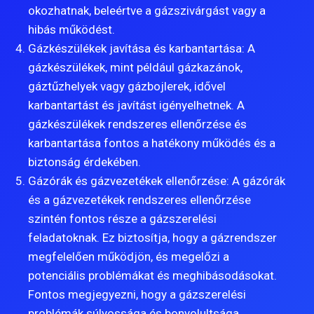
okozhatnak, beleértve a gázszivárgást vagy a
hibás működést.
Gázkészülékek javítása és karbantartása: A
gázkészülékek, mint például gázkazánok,
gáztűzhelyek vagy gázbojlerek, idővel
karbantartást és javítást igényelhetnek. A
gázkészülékek rendszeres ellenőrzése és
karbantartása fontos a hatékony működés és a
biztonság érdekében.
Gázórák és gázvezetékek ellenőrzése: A gázórák
és a gázvezetékek rendszeres ellenőrzése
szintén fontos része a gázszerelési
feladatoknak. Ez biztosítja, hogy a gázrendszer
megfelelően működjön, és megelőzi a
potenciális problémákat és meghibásodásokat.
Fontos megjegyezni, hogy a gázszerelési
problémák súlyossága és bonyolultsága